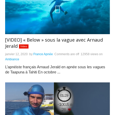
[VIDEO] « Below » sous la vague avec Arnaud
Jerald
Video
janvier 12, 2020
by
France Apnée
Comments are off
12958 views
on
Ambiance
L’apnéiste français Arnaud Jerald en apnée sous les vagues
de Taapuna à Tahiti En octobre ...