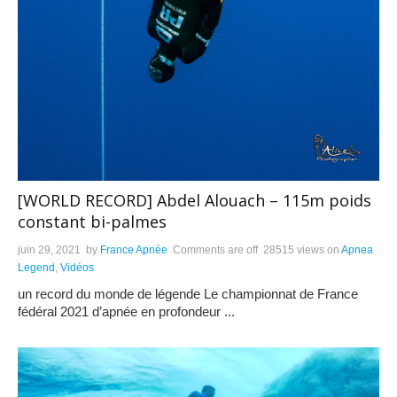
[WORLD RECORD] Abdel Alouach – 115m poids
constant bi-palmes
juin 29, 2021
by
France Apnée
Comments are off
28515 views
on
Apnea
Legend
,
Vidéos
un record du monde de légende Le championnat de France
fédéral 2021 d’apnée en profondeur ...