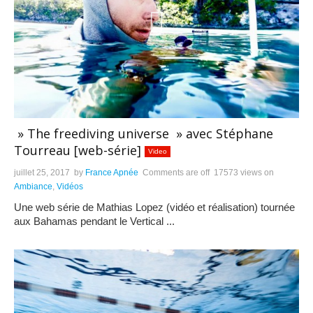
» The freediving universe » avec Stéphane
Tourreau [web-série]
Video
juillet 25, 2017
by
France Apnée
Comments are off
17573 views
on
Ambiance
,
Vidéos
Une web série de Mathias Lopez (vidéo et réalisation) tournée
aux Bahamas pendant le Vertical ...