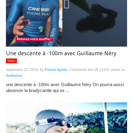
Une descente à -100m avec Guillaume Néry
Video
septembre 22, 2019
by
France Apnée
Comments are off
21287 views
on
Ambiance
une descente à -100m avec Guillaume Néry On pourra aussi
observer la bradycardie qui se ...